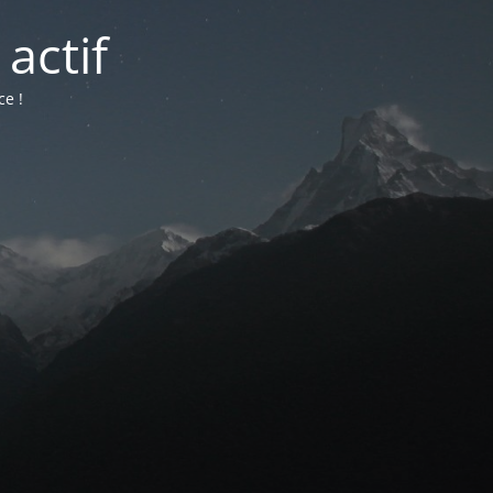
actif
ce !